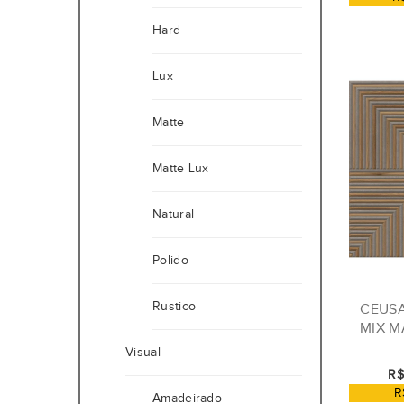
Hard
Lux
Matte
Matte Lux
Natural
Polido
Rustico
CEUS
MIX M
Visual
R$
R
Amadeirado