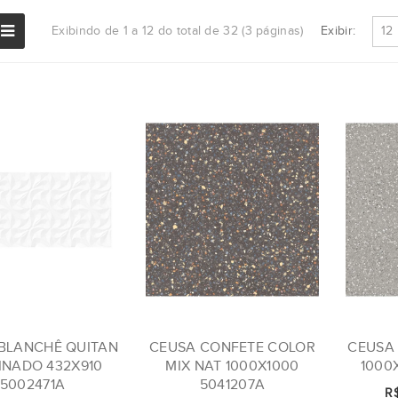
Exibir:
Exibindo de 1 a 12 do total de 32 (3 páginas)
BLANCHÊ QUITAN
CEUSA CONFETE COLOR
CEUSA
INADO 432X910
MIX NAT 1000X1000
1000
5002471A
5041207A
R$