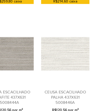
$259,80 caixa
R$214,60 caixa
A ESCACILHADO
CEUSA ESCACILHADO
FITE 437X631
PALHA 437X631
5008444A
5008446A
120,56 por m²
R$120,56 por m²