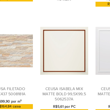
R
SA FILETADO
CEUSA ISABELA MIX
CEU
X437 5008181A
MATTE BOLD 99,5X99,5
MATTE
5062537A
99,90 por m²
$164,84 caixa
R$5,61 por PC