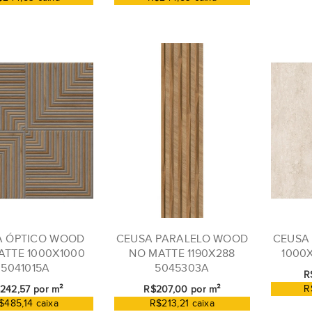
A ÓPTICO WOOD
CEUSA PARALELO WOOD
CEUSA
ATTE 1000X1000
NO MATTE 1190X288
1000
5041015A
5045303A
R
R
242,57 por m²
R$207,00 por m²
$485,14 caixa
R$213,21 caixa