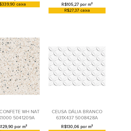
$339,90 caixa
R$105,27 por m²
R$27,37 caixa
CONFETE WH NAT
CEUSA DÁLIA BRANCO
X1000 5041209A
631X437 5008428A
129,90 por m²
R$130,06 por m²