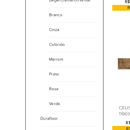
Bege/Creme/OffWhite
R$
R
Branco
Cinza
Colorido
Marrom
Preto
Rosa
Verde
CEU
1190
Durafloor
R$
R