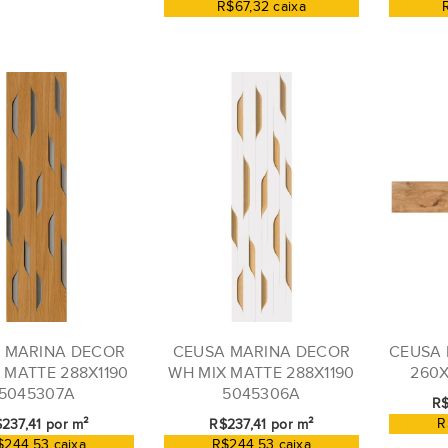
R$67,32 caixa
 MARINA DECOR
CEUSA MARINA DECOR
CEUSA 
 MATTE 288X1190
WH MIX MATTE 288X1190
260X
5045307A
5045306A
R$
R
237,41 por m²
R$237,41 por m²
$244,53 caixa
R$244,53 caixa