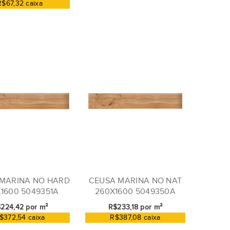
R$67,32 caixa
MARINA NO HARD
CEUSA MARINA NO NAT
1600 5049351A
260X1600 5049350A
224,42 por m²
R$233,18 por m²
$372,54 caixa
R$387,08 caixa