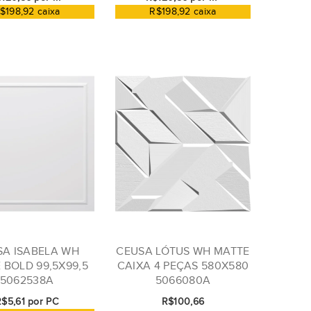
$198,92 caixa
R$198,92 caixa
SA ISABELA WH
CEUSA LÓTUS WH MATTE
 BOLD 99,5X99,5
CAIXA 4 PEÇAS 580X580
5062538A
5066080A
R$5,61 por PC
R$100,66