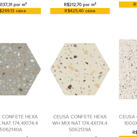
R
137,31 por m²
R$212,70 por m²
$269,13 caixa
R$425,40 caixa
 CONFETE HEXA
CEUSA CONFETE HEXA
CEUSA 
 NAT 174,4X174,4
WH MIX NAT 174,4X174,4
1000
5062140A
5062139A
R$