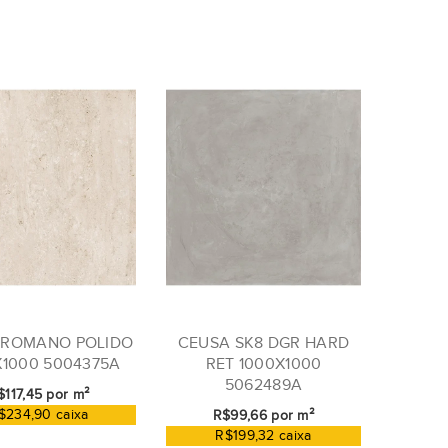
 ROMANO POLIDO
CEUSA SK8 DGR HARD
X1000 5004375A
RET 1000X1000
5062489A
$117,45 por m²
$234,90 caixa
R$99,66 por m²
R$199,32 caixa