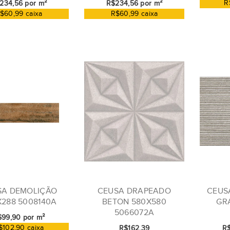
R
234,56 por m²
R$234,56 por m²
$60,99 caixa
R$60,99 caixa
SA DEMOLIÇÃO
CEUSA DRAPEADO
CEUS
X288 5008140A
BETON 580X580
GRA
5066072A
99,90 por m²
$102,90 caixa
R$162,39
R$