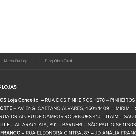
Mapa Da Loja
Blog Obra Fácil
 LOJAS
OS Loja Conceito –
RUA DOS PINHEIROS, 1278 – PINHEIROS –
ORTE –
AV ENG. CAETANO ALVARES, 4601/4409 – IMIRIM – S
RUA DR ALCEU DE CAMPOS RODRIGUES 410 – ITAIM – SÃO PA
ILLE
– AL ARAGUAIA, 891 – BARUERI – SÃO PAULO-SP 11 303
 FRANCO
– RUA ELEONORA CINTRA, 87 – JD ANÁLIA FRANCO 