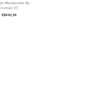
do Metalworks By
Crismoe 07..
R$440,94