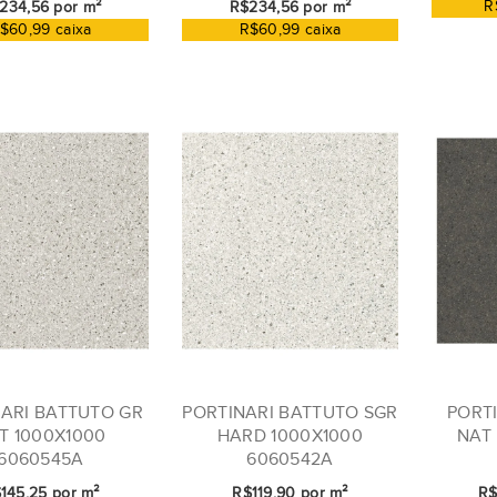
R
234,56 por m²
R$234,56 por m²
$60,99 caixa
R$60,99 caixa
ARI BATTUTO GR
PORTINARI BATTUTO SGR
PORTI
T 1000X1000
HARD 1000X1000
NAT 
6060545A
6060542A
145,25 por m²
R$119,90 por m²
R$