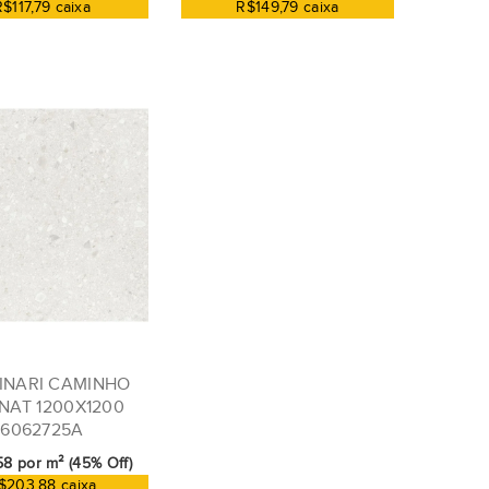
R$117,79 caixa
R$149,79 caixa
INARI CAMINHO
NAT 1200X1200
6062725A
58 por m² (45% Off)
$203,88 caixa