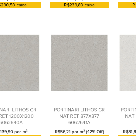
$290,50 caixa
R$239,80 caixa
R
NARI LITHOS GR
PORTINARI LITHOS GR
PORTI
RET 1200X1200
NAT RET 877X877
NAT 
6062640A
6062641A
139,90 por m²
R$56,21 por m² (42% Off)
R$81,8