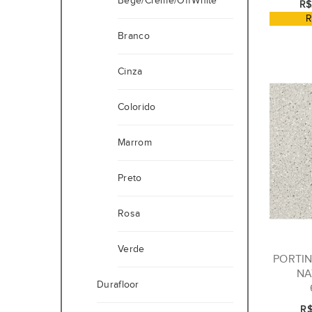
Bege/Creme/OffWhite
R$
R
Branco
Cinza
Colorido
Marrom
Preto
Rosa
Verde
PORTIN
NA
Durafloor
R$