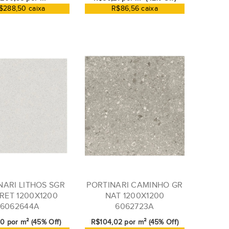
$288,50 caixa
R$86,56 caixa
NARI LITHOS SGR
PORTINARI CAMINHO GR
RET 1200X1200
NAT 1200X1200
6062644A
6062723A
0 por m² (45% Off)
R$104,02 por m² (45% Off)