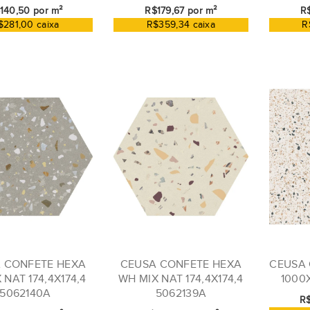
140,50 por m²
R$179,67 por m²
R$
$281,00 caixa
R$359,34 caixa
R
 CONFETE HEXA
CEUSA CONFETE HEXA
CEUSA 
 NAT 174,4X174,4
WH MIX NAT 174,4X174,4
1000
5062140A
5062139A
R$