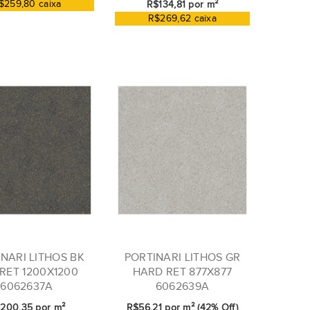
$259,80 caixa
R$134,81 por m²
R$269,62 caixa
NARI LITHOS BK
PORTINARI LITHOS GR
RET 1200X1200
HARD RET 877X877
6062637A
6062639A
200,35 por m²
R$56,21 por m² (42% Off)