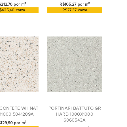
212,70 por m²
R$105,27 por m²
$425,40 caixa
R$27,37 caixa
CONFETE WH NAT
PORTINARI BATTUTO GR
X1000 5041209A
HARD 1000X1000
6060543A
129,90 por m²