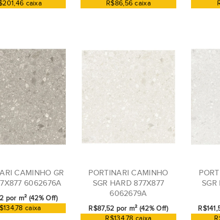
$201,46 caixa
R$86,56 caixa
ARI CAMINHO GR
PORTINARI CAMINHO
PORT
77X877 6062676A
SGR HARD 877X877
SGR 
6062679A
2 por m² (42% Off)
$134,78 caixa
R$87,52 por m² (42% Off)
R$141,
R$134,78 caixa
R