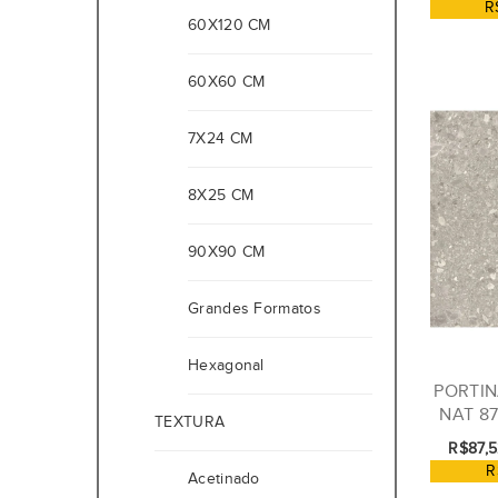
R
60X120 CM
60X60 CM
7X24 CM
8X25 CM
90X90 CM
Grandes Formatos
Hexagonal
PORTIN
NAT 8
TEXTURA
R$87,5
R
Acetinado