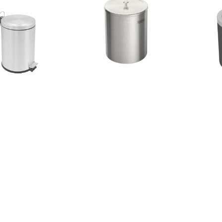
 Inox Scotch Brite
Lixeira Inox Tramontina
Lixeira
l 5L 94538/505
Util 5 L 94540/036
Bascu
R$220,28
R$299,00