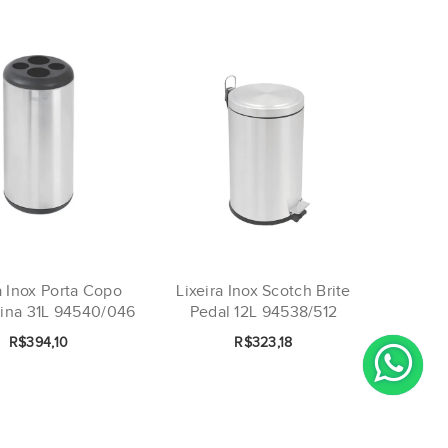
a Inox Porta Copo
Lixeira Inox Scotch Brite
ina 31L 94540/046
Pedal 12L 94538/512
R$394,10
R$323,18