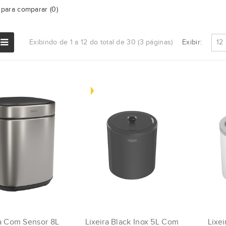
para comparar (0)
Exibir:
Exibindo de 1 a 12 do total de 30 (3 páginas)
ra Com Sensor 8L
Lixeira Black Inox 5L Com
Lixei