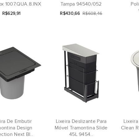
ox 1007.QUA.8.INX
Tampa 94540/052
Pol
R$629,91
R$430,66
R$608,46
ira De Embutir
Lixeira Deslizante Para
Lixeir
montina Design
Móvel Tramontina Slide
Clean R
ection Next Bl..
45L 9454..