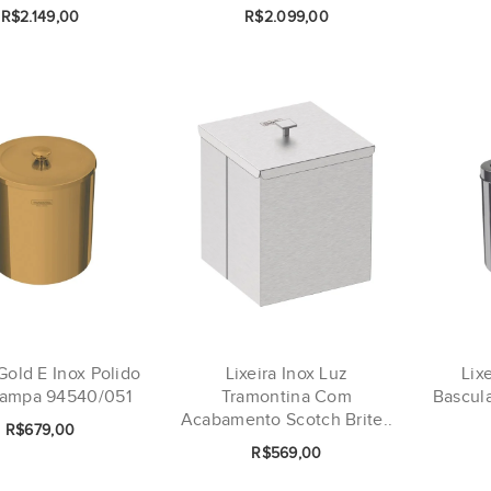
R$2.149,00
R$2.099,00
 Gold E Inox Polido
Lixeira Inox Luz
Lix
ampa 94540/051
Tramontina Com
Bascul
Acabamento Scotch Brite..
R$679,00
R$569,00