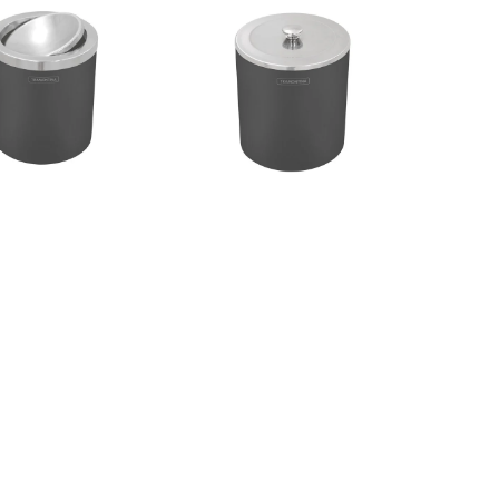
 Preta E Inox Polido
Lixeira Preta E Inox Polido
lante 94540/024
Com Tampa 94540/025
R$158,80
R$161,16