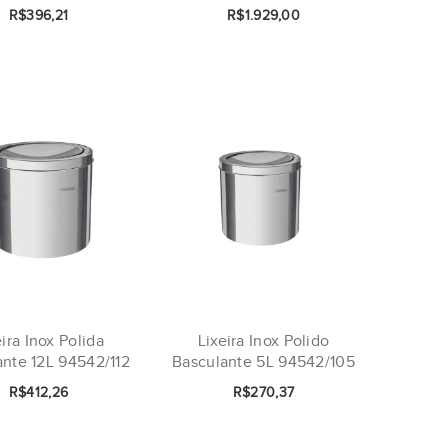
R$396,21
R$1.929,00
eira Inox Polida
Lixeira Inox Polido
ante 12L 94542/112
Basculante 5L 94542/105
R$412,26
R$270,37