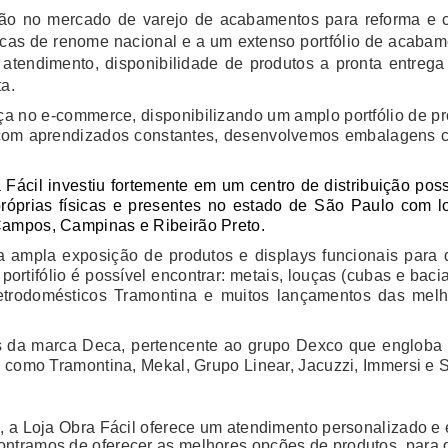
ão no mercado de varejo de acabamentos para reforma e c
arcas de renome nacional e a um extenso portfólio de acabam
atendimento, disponibilidade de produtos a pronta entreg
ta.
a no e-commerce, disponibilizando um amplo portfólio de pr
, com aprendizados constantes, desenvolvemos embalagens c
Fácil investiu fortemente em um centro de distribuição pos
prias físicas e presentes no estado de São Paulo com lo
Campos, Campinas e Ribeirão Preto.
 ampla exposição de produtos e displays funcionais para q
ortifólio é possível encontrar: metais, louças (cubas e baci
letrodomésticos Tramontina e muitos lançamentos das mel
es da marca Deca, pertencente ao grupo Dexco que engloba
s como Tramontina, Mekal, Grupo Linear, Jacuzzi, Immersi e Sa
s, a Loja Obra Fácil oferece um atendimento personalizado e 
ontramos de oferecer as melhores opções de produtos, para