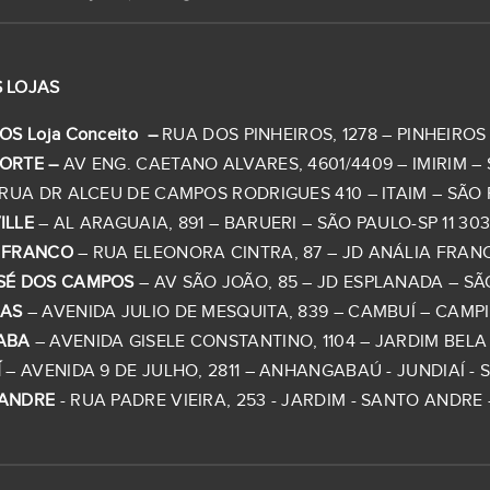
 LOJAS
OS Loja Conceito –
RUA DOS PINHEIROS, 1278 – PINHEIROS –
ORTE –
AV ENG. CAETANO ALVARES, 4601/4409 – IMIRIM – S
RUA DR ALCEU DE CAMPOS RODRIGUES 410 – ITAIM – SÃO PA
ILLE
– AL ARAGUAIA, 891 – BARUERI – SÃO PAULO-SP 11 303
 FRANCO
– RUA ELEONORA CINTRA, 87 – JD ANÁLIA FRANCO 
SÉ DOS CAMPOS
– AV SÃO JOÃO, 85 – JD ESPLANADA – SÃO
NAS
– AVENIDA JULIO DE MESQUITA, 839 – CAMBUÍ – CAMPINA
ABA
– AVENIDA GISELE CONSTANTINO, 1104 – JARDIM BELA V
Í
– AVENIDA 9 DE JULHO, 2811 – ANHANGABAÚ - JUNDIAÍ - SP 
ANDRE
- RUA PADRE VIEIRA, 253 - JARDIM - SANTO ANDRE - 