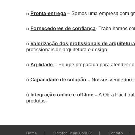
ü
Pronta-entrega
–
Somos uma empresa com grand
ü
Fornecedores de confiança
-
Trabalhamos com
ü
Valorização dos profissionais de arquitetur
profissionais de arquitetura e design.
ü
Agilidade
–
Equipe preparada para atender com 
ü
Capacidade de solução
–
Nossos vendedores e
ü
Integração online e off-line
–
A Obra Fácil tr
produtos.
Home
ObrafacilMais.com.br
Contato