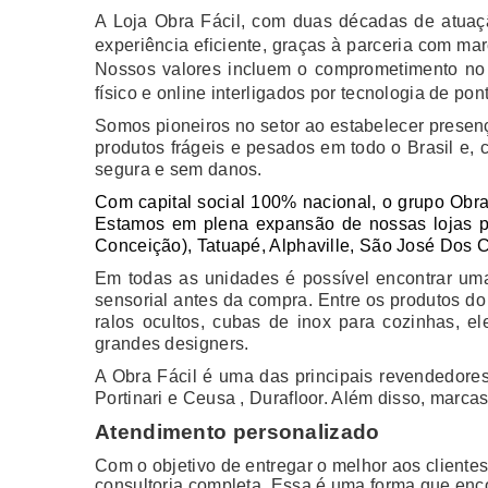
A Loja Obra Fácil, com duas décadas de atuaç
experiência eficiente, graças à parceria com m
Nossos valores incluem o comprometimento no 
físico e online interligados por tecnologia de pon
Somos pioneiros no setor ao estabelecer presenç
produtos frágeis e pesados em todo o Brasil e
segura e sem danos.
Com capital social 100% nacional, o grupo Obra 
Estamos em plena expansão de nossas lojas pró
Conceição), Tatuapé, Alphaville, São José Dos 
Em todas as unidades é possível encontrar uma
sensorial antes da compra. Entre os produtos do p
ralos ocultos, cubas de inox para cozinhas, e
grandes designers.
A Obra Fácil é uma das principais revendedor
Portinari e Ceusa , Durafloor. Além disso, marca
Atendimento personalizado
Com o objetivo de entregar o melhor aos cliente
consultoria completa. Essa é uma forma que enc