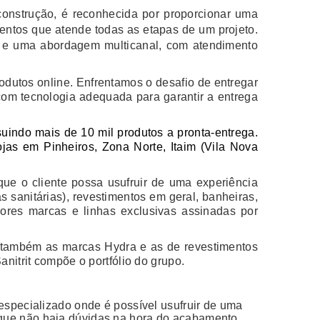
onstrução, é reconhecida por proporcionar uma
entos que atende todas as etapas de um projeto.
a e uma abordagem multicanal, com atendimento
odutos online. Enfrentamos o desafio de entregar
om tecnologia adequada para garantir a entrega
suindo mais de 10 mil produtos a pronta-entrega.
jas em Pinheiros, Zona Norte, Itaim (Vila Nova
ue o cliente possa usufruir de uma experiência
as sanitárias), revestimentos em geral, banheiras,
hores marcas e linhas exclusivas assinadas por
 também as marcas Hydra e as de revestimentos
nitrit compõe o portfólio do grupo.
especializado onde é possível usufruir de uma
 que não haja dúvidas na hora do acabamento.