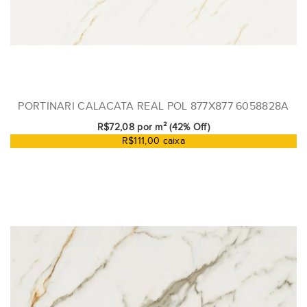
PORTINARI CALACATA REAL POL 877X877 6058828A
R$72,08 por m² (42% Off)
R$111,00 caixa