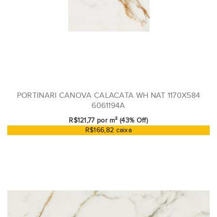
PORTINARI CANOVA CALACATA WH NAT 1170X584
6061194A
R$121,77 por m² (43% Off)
R$166,82 caixa