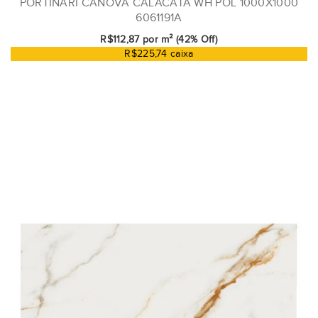
PORTINARI CANOVA CALACATA WH POL 1000X1000
6061191A
R$112,87 por m² (42% Off)
R$225,74 caixa