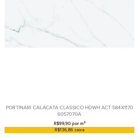
PORTINARI CALACATA CLASSICO HDWH ACT 584X1170
6057070A
R$99,90 por m²
R$136,86 caixa