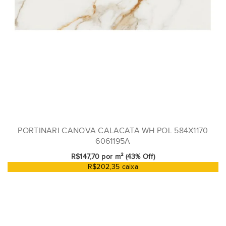
PORTINARI CANOVA CALACATA WH POL 584X1170
6061195A
R$147,70 por m² (43% Off)
R$202,35 caixa