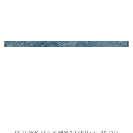
PORTINARI BORDA MINI ATLANTIS BL 201,3X13