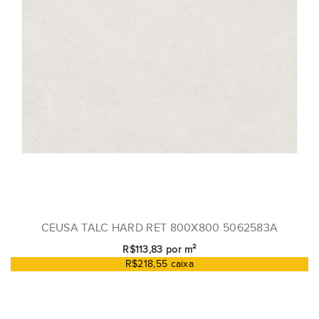
CEUSA TALC HARD RET 800X800 5062583A
R$113,83 por m²
R$218,55 caixa