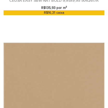
CEUSA EASY SBW NAT BOLD 9,95x9,95 5062617A
R$135,93 por m²
R$16,31 caixa