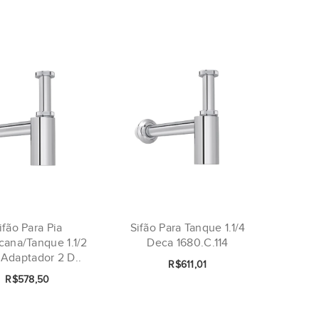
ifão Para Pia
Sifão Para Tanque 1.1/4
cana/Tanque 1.1/2
Deca 1680.C.114
Adaptador 2 D..
R$611,01
R$578,50