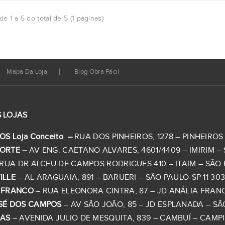
de 1 a 5 do total de 5 (1 páginas)
Mapa Da Loja
Blog Obra Fácil
 LOJAS
OS Loja Conceito –
RUA DOS PINHEIROS, 1278 – PINHEIROS –
ORTE –
AV ENG. CAETANO ALVARES, 4601/4409 – IMIRIM – S
RUA DR ALCEU DE CAMPOS RODRIGUES 410 – ITAIM – SÃO PA
ILLE
– AL ARAGUAIA, 891 – BARUERI – SÃO PAULO-SP 11 303
 FRANCO
– RUA ELEONORA CINTRA, 87 – JD ANÁLIA FRANCO 
SÉ DOS CAMPOS
– AV SÃO JOÃO, 85 – JD ESPLANADA – SÃO
NAS
– AVENIDA JULIO DE MESQUITA, 839 – CAMBUÍ – CAMPINA