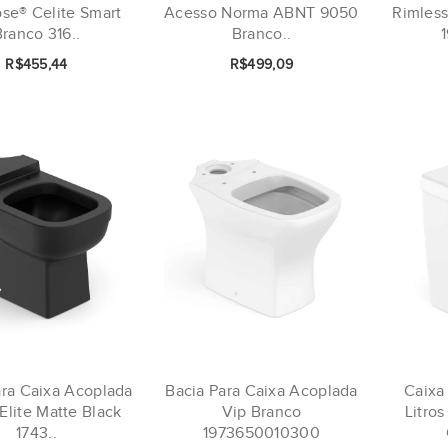
ose® Celite Smart
Acesso Norma ABNT 9050
Rimless
ranco 316..
Branco..
R$455,44
R$499,09
ara Caixa Acoplada
Bacia Para Caixa Acoplada
Caixa
 Elite Matte Black
Vip Branco
Litro
1743..
1973650010300