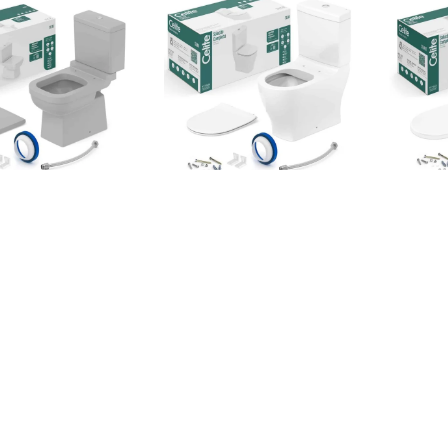
 Bacia Com Caixa
Kit De Bacia Com Caixa
Kit De
plada Assento
Acoplada Assento
Acopl
mofixo E Ite..
Termofixo SoftC..
T
R$2.355,64
R$2.464,84