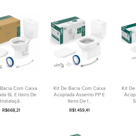
 Bacia Com Caixa
Kit De Bacia Com Caixa
Kit De
da 6L E Itens De
Acoplada Assento PP E
Acop
Instalaçã..
Itens De I..
S
R$668,21
R$1.459,41