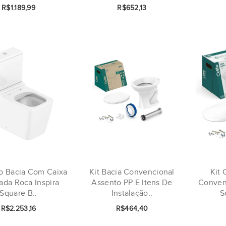
R$1.189,99
R$652,13
o Bacia Com Caixa
Kit Bacia Convencional
Kit 
ada Roca Inspira
Assento PP E Itens De
Conven
Square B..
Instalação..
S
R$2.253,16
R$464,40