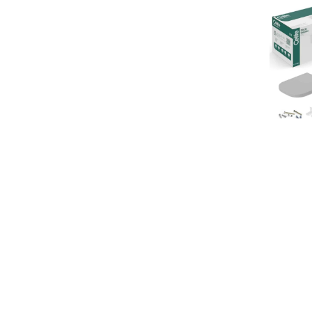
Kit De
Aco
Ter