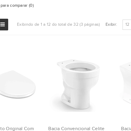
para comparar (0)
Exibir:
Exibindo de 1 a 12 do total de 32 (3 páginas)
to Original Com
Bacia Convencional Celite
Baci