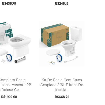
R$435,79
R$245,13
Completo Bacia
Kit De Bacia Com Caixa
cional Assento PP
Acoplada 3/6L E Itens De
oftclose Ce..
Instala..
R$1.109,68
R$668,21