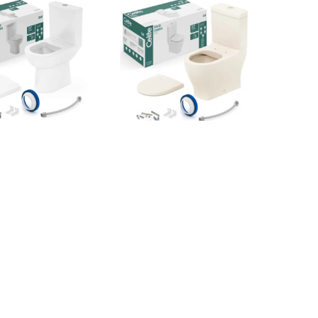
 Bacia Com Caixa
Kit De Bacia Com Caixa
ada Com Assento
Acoplada E Itens De
ermofixo E..
Instalação C..
R$1.581,55
R$2.964,76