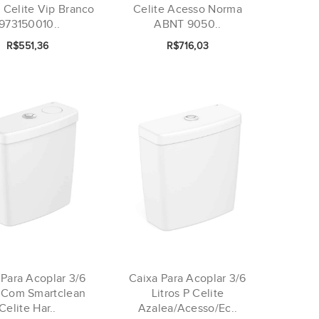
 Celite Vip Branco
Celite Acesso Norma
1973150010..
ABNT 9050..
R$551,36
R$716,03
 Para Acoplar 3/6
Caixa Para Acoplar 3/6
s Com Smartclean
Litros P Celite
Celite Har..
Azalea/Acesso/Ec..