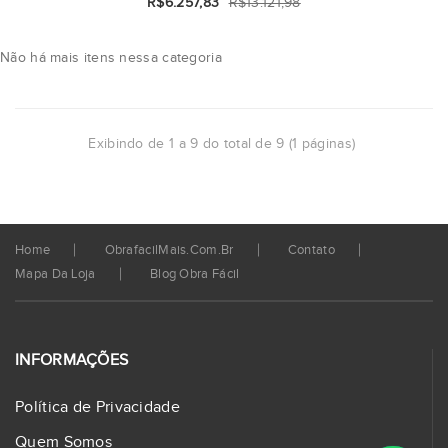
R$6.257,83
R$13.121,98
Não há mais itens nessa categoria
Exibindo de 1 a 9 do total de 9 (1 páginas)
Home
ObrafacilMais.com.br
Contato
Mapa Da Loja
Blog Obra Fácil
INFORMAÇÕES
Política de Privacidade
Quem Somos