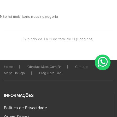
Não há mais itens nessa categoria
Exibindo de 1 a 11 do total de 11 (1 páginas)
Home
ObrafacilMais.com.br
Contato
Mapa Da Loja
Blog Obra Fácil
INFORMAÇÕES
Política de Privacidade