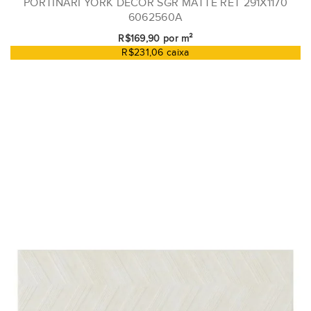
PORTINARI YORK DECOR SGR MATTE RET 291X1170
6062560A
R$169,90 por m²
R$231,06 caixa