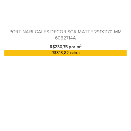
PORTINARI GALES DECOR SGR MATTE 291X1170 MM
6062714A
R$230,75 por m²
R$313,82 caixa