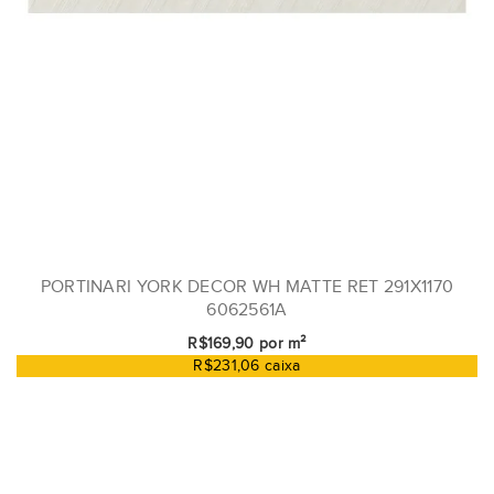
PORTINARI YORK DECOR WH MATTE RET 291X1170
6062561A
R$169,90 por m²
R$231,06 caixa