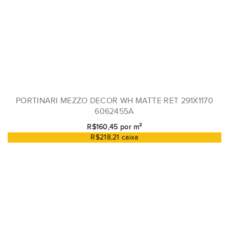
PORTINARI MEZZO DECOR WH MATTE RET 291X1170
6062455A
R$160,45 por m²
R$218,21 caixa