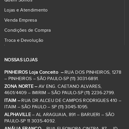
Quem Somos
Lojas e Atendimento
Venda Empresa
Condições de Compra
Troca e Devolução
NOSSAS LOJAS
PINHEIROS Loja Conceito –
RUA DOS PINHEIROS, 1278
– PINHEIROS – SÃO PAULO-SP (11) 3031-6891.
ZONA NORTE –
AV ENG. CAETANO ALVARES,
4601/4409 – IMIRIM – SÃO PAULO-SP (11) 2236-2799.
ITAIM –
RUA DR ALCEU DE CAMPOS RODRIGUES 410 –
ITAIM – SÃO PAULO – SP (11) 3045-1095.
ALPHAVILLE
– AL ARAGUAIA, 891 – BARUERI – SÃO
PAULO-SP 11 3035-4092.
ANÁLIA FRANCO
– RUA ELEONORA CINTRA, 87 – JD