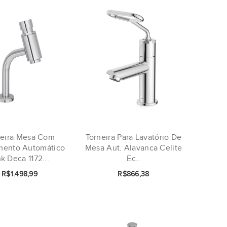
neira Mesa Com
Torneira Para Lavatório De
mento Automático
Mesa Aut. Alavanca Celite
nk Deca 1172...
Ec..
R$1.498,99
R$866,38