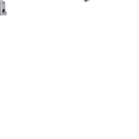
a Mesa Com Sensor
Torneira Parede Lavatorio
 E A Bateria Para
Link Conforto Cromado
Lavato..
1176.C...
R$1.673,11
R$819,16