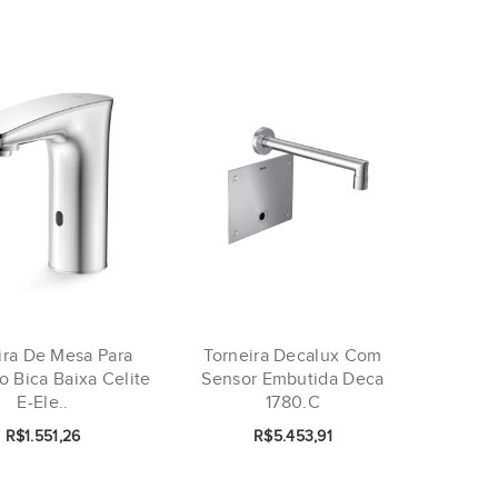
ira De Mesa Para
Torneira Decalux Com
o Bica Baixa Celite
Sensor Embutida Deca
E-Ele..
1780.C
R$1.551,26
R$5.453,91