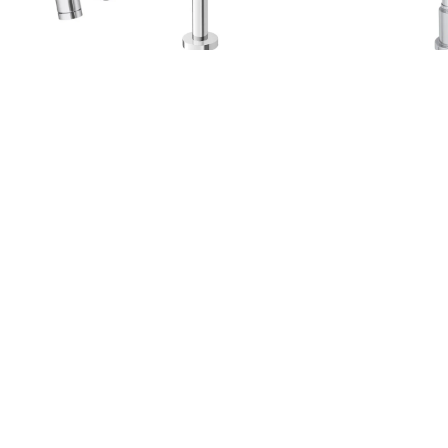
a Lavatorio Parede
Torneira Link Conforto
Torneir
ento Automatico
Deca 1196.C.Lnk
Bivolt
Deca 11..
R$811,02
R$1.172,12