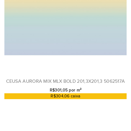
CEUSA AURORA MIX MLX BOLD 201,3X201,3 5062517A
R$301,05 por m²
R$304,06 caixa