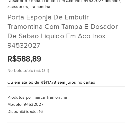
Dosador de Sabao Liquido em Aco Inox 94532027 dosador
,
acessorios
,
tramontina
Porta Esponja De Embutir
Tramontina Com Tampa E Dosador
De Sabao Liquido Em Aco Inox
94532027
R$588,89
No boleto/pix (5% Off)
Ou em até 5x de R$117,78 sem juros no cartão
Produtos por marca
Tramontina
Modelo:
94532027
Disponibilidade:
16