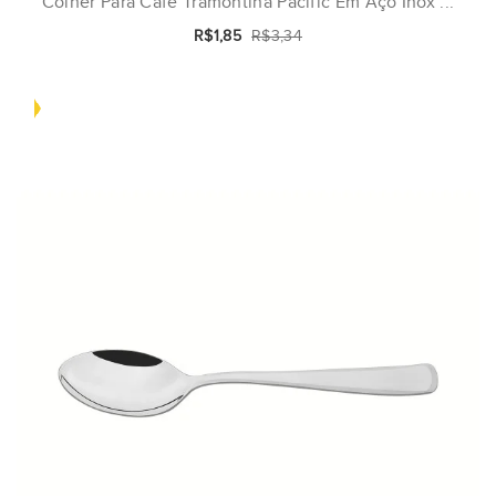
Colher Para Café Tramontina Pacific Em Aço Inox ...
R$1,85
R$3,34