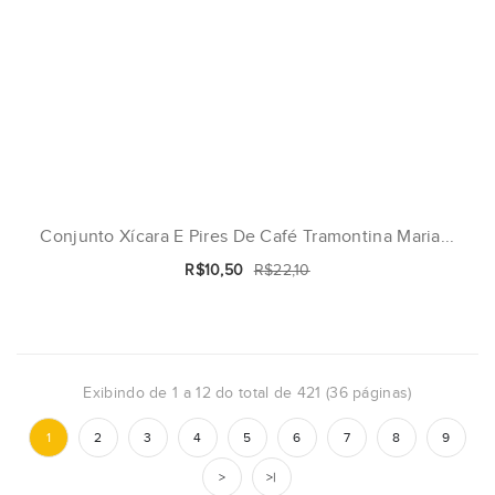
Conjunto Xícara E Pires De Café Tramontina Maria...
R$10,50
R$22,10
Exibindo de 1 a 12 do total de 421 (36 páginas)
1
2
3
4
5
6
7
8
9
>
>|