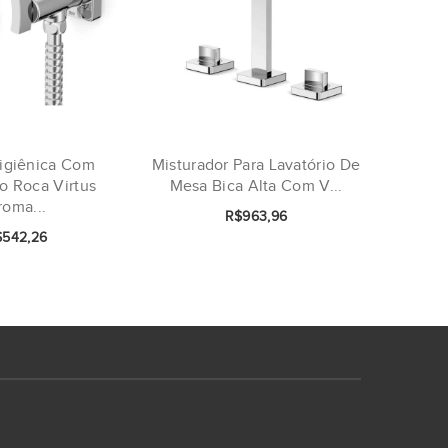
igiênica Com
Misturador Para Lavatório De
Mistura
o Roca Virtus
Mesa Bica Alta Com V...
Mesa 
roma...
R$963,96
$542,26