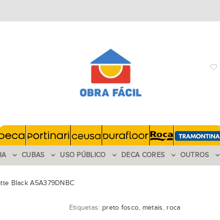
HA
CUBAS
USO PÚBLICO
DECA CORES
OUTROS
 Matte Black A5A379DNBC
Etiquetas:
preto fosco
,
metais
,
roca