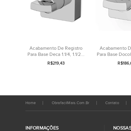
Acabamento De Registro
Acabamento D
Para Base Deca 1.1/4, 1.1/2...
Para Base Docol 1
R$219,43
R$186,
Home
ObrafacilMais.com.br
Contato
INFORMAÇÕES
NOSSAS