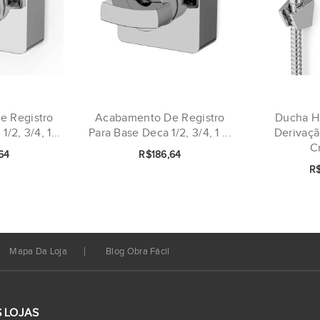
e Registro
Acabamento De Registro
Ducha H
/2, 3/4, 1...
Para Base Deca 1/2, 3/4, 1 ...
Derivaçã
C
64
R$186,64
R
Mapa Da Loja
Blog Obra Fácil
 LOJAS