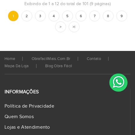
Exibindo de 1 a 12 do total de 101 (9 páginas)
1
2
3
4
5
6
7
8
9
>
>|
Home
ObrafacilMais.com.br
Contato
Mapa Da Loja
Blog Obra Fácil
INFORMAÇÕES
Política de Privacidade
Quem Somos
Lojas e Atendimento