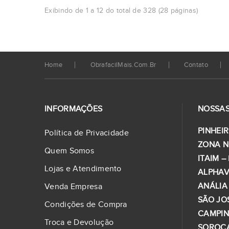
Exibindo de 1 a 12 do total de 328 (28 páginas)
Home
ObrafacilMais.com.br
Contato
INFORMAÇÕES
NOSSAS
PINHEIR
Política de Privacidade
ZONA N
Quem Somos
ITAIM –
Lojas e Atendimento
ALPHAV
ANÁLIA
Venda Empresa
SÃO JO
Condições de Compra
CAMPI
Troca e Devolução
SOROC