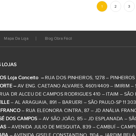
1
2
3
Mapa Da Loja
Blog Obra Fácil
 LOJAS
OS Loja Conceito –
RUA DOS PINHEIROS, 1278 – PINHEIROS –
ORTE –
AV ENG. CAETANO ALVARES, 4601/4409 – IMIRIM – S
RUA DR ALCEU DE CAMPOS RODRIGUES 410 – ITAIM – SÃO PA
ILLE
– AL ARAGUAIA, 891 – BARUERI – SÃO PAULO-SP 11 303
 FRANCO
– RUA ELEONORA CINTRA, 87 – JD ANÁLIA FRANCO 
SÉ DOS CAMPOS
– AV SÃO JOÃO, 85 – JD ESPLANADA – SÃO
NAS
– AVENIDA JULIO DE MESQUITA, 839 – CAMBUÍ – CAMPINA
ABA
– AVENIDA GISELE CONSTANTINO, 1104 – JARDIM BELA V