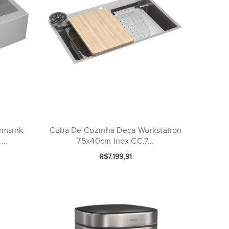
rmsink
Cuba De Cozinha Deca Workstation
..
75x40cm Inox CC.7...
R$7.199,91