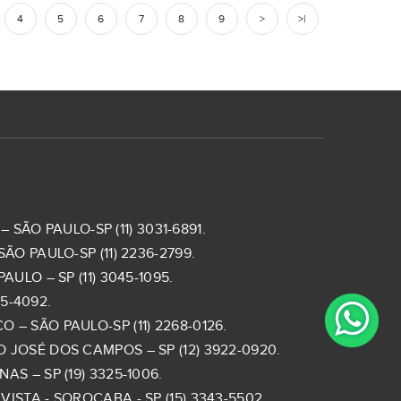
4
5
6
7
8
9
>
>|
 SÃO PAULO-SP (11) 3031-6891.
ÃO PAULO-SP (11) 2236-2799.
ULO – SP (11) 3045-1095.
5-4092.
– SÃO PAULO-SP (11) 2268-0126.
 JOSÉ DOS CAMPOS – SP (12) 3922-0920.
S – SP (19) 3325-1006.
ISTA - SOROCABA - SP (15) 3343-5502.