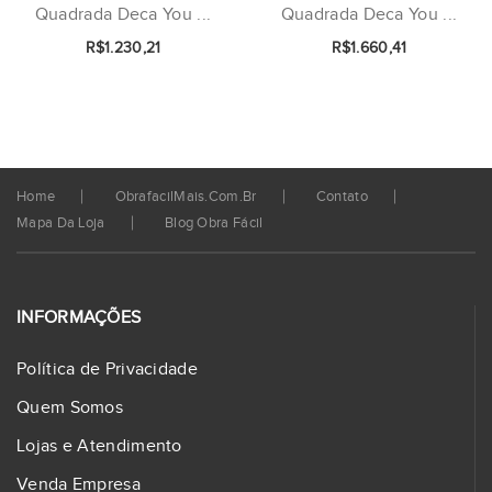
Quadrada Deca You ...
Quadrada Deca You ...
R$1.230,21
R$1.660,41
Home
ObrafacilMais.com.br
Contato
Mapa Da Loja
Blog Obra Fácil
INFORMAÇÕES
Política de Privacidade
Quem Somos
Lojas e Atendimento
Venda Empresa