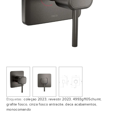
Etiquetas:
coleçao 2023
,
revestir 2023
,
4993gf105chumt
,
grafite fosco
,
cinza fosco antracite
,
deca acabamentos
,
monocomando