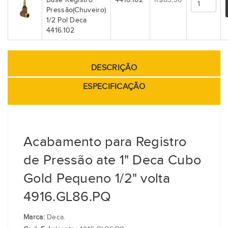
Base Registro
4416.102
R$83,38
Pressão(Chuveiro)
1/2 Pol Deca
4416.102
DESCRIÇÃO
ESPECIFICAÇÃO
Acabamento para Registro
de Pressão ate 1" Deca Cubo
Gold Pequeno 1/2" volta
4916.GL86.PQ
Marca:
Deca.