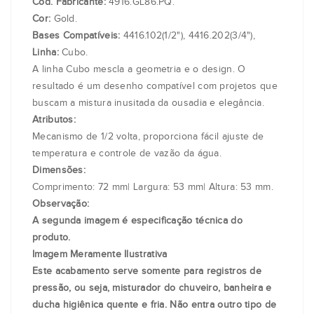
Cod. Fabricante:
4916.GL86.PQ.
Cor:
Gold.
Bases Compatíveis:
4416.102(1/2"), 4416.202(3/4"),
Linha:
Cubo.
A linha Cubo mescla a geometria e o design. O
resultado é um desenho compatível com projetos que
buscam a mistura inusitada da ousadia e elegância.
Atributos:
Mecanismo de 1/2 volta, proporciona fácil ajuste de
temperatura e controle de vazão da água.
Dimensões:
Comprimento: 72 mm| Largura: 53 mm| Altura: 53 mm.
Observação:
A segunda imagem é especificação técnica do
produto.
Imagem Meramente Ilustrativa
Este acabamento serve somente para registros de
pressão, ou seja, misturador do chuveiro, banheira e
ducha higiênica quente e fria. Não entra outro tipo de