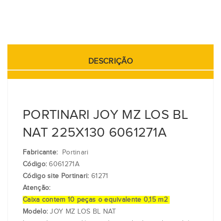
DESCRIÇÃO
PORTINARI JOY MZ LOS BL
NAT 225X130 6061271A
Fabricante:
Portinari
Código:
6061271A
Código site Portinari:
61271
Atenção:
Caixa contem 10 peças o equivalente 0,15 m2
Modelo:
JOY MZ LOS BL NAT