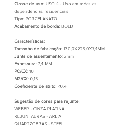
Classe de uso:
USO 4 - Uso em todas as
dependências residenciais
Tipo:
PORCELANATO
Acabamento de borda:
BOLD
Características:
Tamanho de fabricação:
130,0X225,0X7,4MM
Junta de assentamento:
2mm
Espessura:
7,4 MM
PC/CX:
10
M2/CX:
0,15
Coeficiente de atrito:
<0.4
Sugestão de cores para rejunte:
WEBER - CINZA PLATINA
REJUNTABRAS - AREIA
QUARTZOBRAS - STEEL