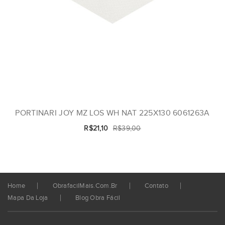
PORTINARI JOY MZ LOS WH NAT 225X130 6061263A
R$21,10
R$39,00
Home
ObrafacilMais.com.br
Contato
Mapa Da Loja
Blog Obra Fácil