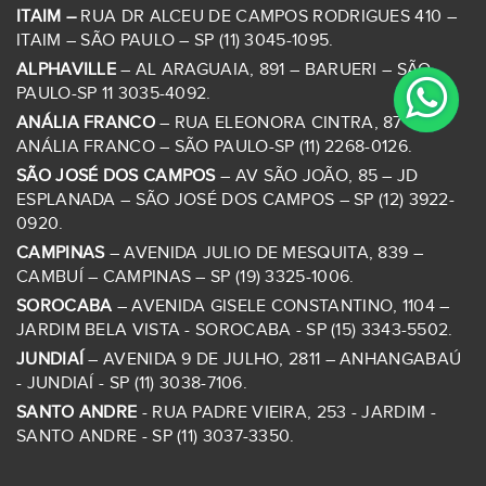
ITAIM –
RUA DR ALCEU DE CAMPOS RODRIGUES 410 –
ITAIM – SÃO PAULO – SP (11) 3045-1095.
ALPHAVILLE
– AL ARAGUAIA, 891 – BARUERI – SÃO
PAULO-SP 11 3035-4092.
ANÁLIA FRANCO
– RUA ELEONORA CINTRA, 87 – JD
ANÁLIA FRANCO – SÃO PAULO-SP (11) 2268-0126.
SÃO JOSÉ DOS CAMPOS
– AV SÃO JOÃO, 85 – JD
ESPLANADA – SÃO JOSÉ DOS CAMPOS – SP (12) 3922-
0920.
CAMPINAS
– AVENIDA JULIO DE MESQUITA, 839 –
CAMBUÍ – CAMPINAS – SP (19) 3325-1006.
SOROCABA
– AVENIDA GISELE CONSTANTINO, 1104 –
JARDIM BELA VISTA - SOROCABA - SP (15) 3343-5502.
JUNDIAÍ
– AVENIDA 9 DE JULHO, 2811 – ANHANGABAÚ
- JUNDIAÍ - SP (11) 3038-7106.
SANTO ANDRE
- RUA PADRE VIEIRA, 253 - JARDIM -
SANTO ANDRE - SP (11) 3037-3350.