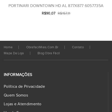
PORTINARI DOWNTOWN HD AL 877X877 6057735A
R$90,07
R$157,11
Home
ObrafacilMais.com.br
Contato
Mapa Da Loja
Blog Obra Fácil
INFORMAÇÕES
Política de Privacidade
Quem Somos
Lojas e Atendimento