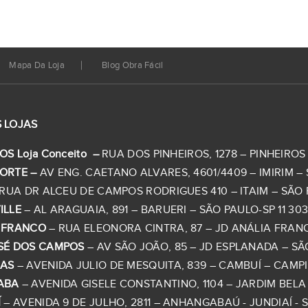
Mapa Da Loja
Blog Obra Fácil
 LOJAS
OS Loja Conceito –
RUA DOS PINHEIROS, 1278 – PINHEIROS –
ORTE –
AV ENG. CAETANO ALVARES, 4601/4409 – IMIRIM – S
RUA DR ALCEU DE CAMPOS RODRIGUES 410 – ITAIM – SÃO PA
ILLE
– AL ARAGUAIA, 891 – BARUERI – SÃO PAULO-SP 11 303
 FRANCO
– RUA ELEONORA CINTRA, 87 – JD ANÁLIA FRANCO 
SÉ DOS CAMPOS
– AV SÃO JOÃO, 85 – JD ESPLANADA – SÃO
NAS
– AVENIDA JULIO DE MESQUITA, 839 – CAMBUÍ – CAMPINA
ABA
– AVENIDA GISELE CONSTANTINO, 1104 – JARDIM BELA V
Í
– AVENIDA 9 DE JULHO, 2811 – ANHANGABAÚ - JUNDIAÍ - SP 