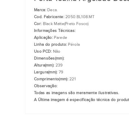
Marca:
Deca.
Cod. Fabricante:
2050.BL108.MT
Cor:
Black Matte(Preto Fosco)
Informações Técnicas:
Aplicação:
Parede
Linha do produto:
Pérola
Uso PCD:
Não
Dimensões(mm):
Altura(mm):
239
Largura(mm):
79
Comprimento(mm):
221
Observação:
Todas as imagens são meramente ilustrativas.
A Última imagem é especificação técnica do produt