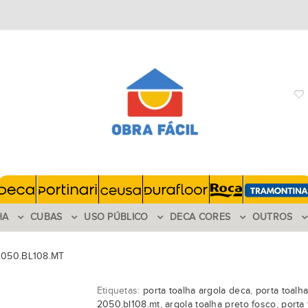
HA
CUBAS
USO PÚBLICO
DECA CORES
OUTROS
 2050.BL108.MT
Etiquetas:
porta toalha argola deca
,
porta toalh
2050.bl108.mt
,
argola toalha preto fosco
,
porta