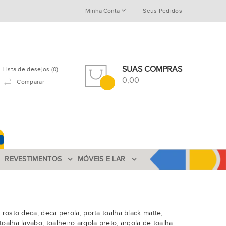
Minha Conta
Seus Pedidos
SUAS COMPRAS
Lista de desejos (0)
0,00
Comparar
REVESTIMENTOS
MÓVEIS E LAR
a rosto deca
,
deca perola
,
porta toalha black matte
,
 toalha lavabo
,
toalheiro argola preto
,
argola de toalha