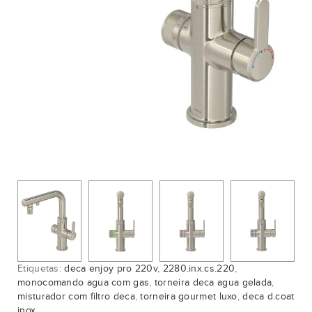
Etiquetas:
deca enjoy pro 220v
,
2280.inx.cs.220
,
monocomando agua com gas
,
torneira deca agua gelada
,
misturador com filtro deca
,
torneira gourmet luxo
,
deca d.coat
inox