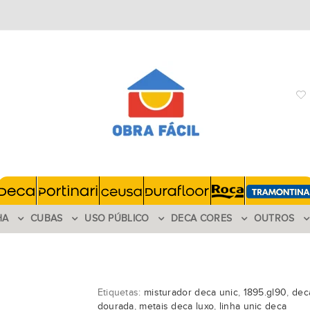
HA
CUBAS
USO PÚBLICO
DECA CORES
OUTROS
Etiquetas:
misturador deca unic
,
1895.gl90
,
dec
dourada
,
metais deca luxo
,
linha unic deca