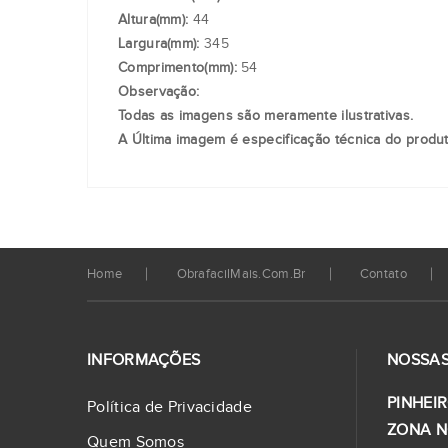
Altura(mm):
44
Largura(mm):
345
Comprimento(mm):
54
Observação:
Todas as imagens são meramente ilustrativas.
A Última imagem é especificação técnica do produt
Home
ObrafacilMais.com.br
Contato
INFORMAÇÕES
NOSSAS
PINHEIR
Política de Privacidade
ZONA N
Quem Somos