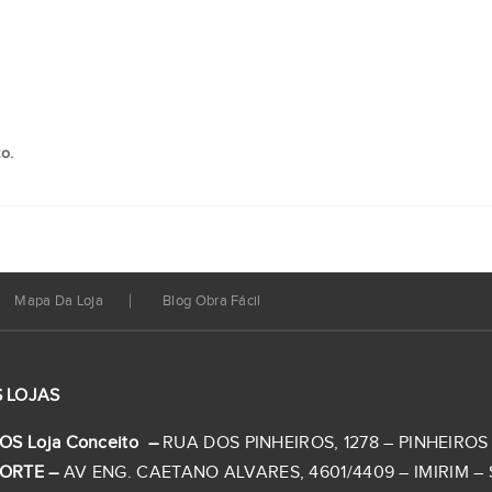
o.
Mapa Da Loja
Blog Obra Fácil
 LOJAS
OS Loja Conceito –
RUA DOS PINHEIROS, 1278 – PINHEIROS –
ORTE –
AV ENG. CAETANO ALVARES, 4601/4409 – IMIRIM – S