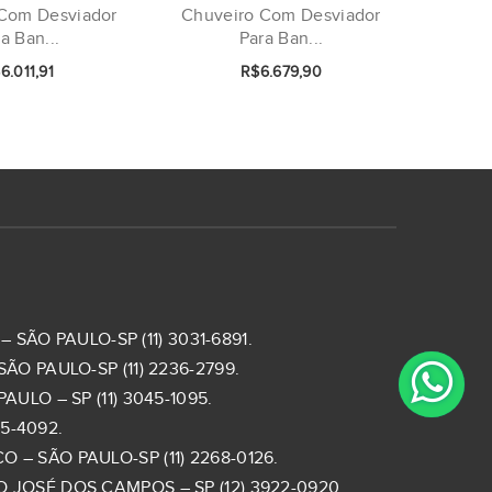
Com Desviador
Chuveiro Com Desviador
a Ban...
Para Ban...
6.011,91
R$6.679,90
 SÃO PAULO-SP (11) 3031-6891.
ÃO PAULO-SP (11) 2236-2799.
ULO – SP (11) 3045-1095.
5-4092.
– SÃO PAULO-SP (11) 2268-0126.
 JOSÉ DOS CAMPOS – SP (12) 3922-0920.