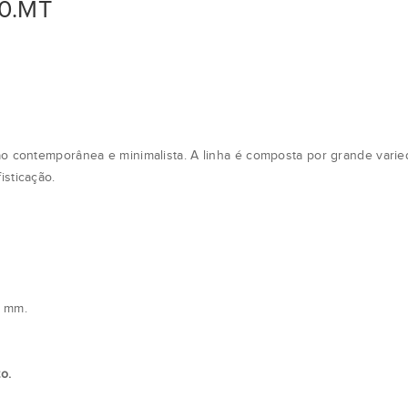
90.MT
ão contemporânea e minimalista. A linha é composta por grande varied
isticação.
3 mm.
o.