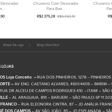
 Desviador
Chuveiro Com Desviador
Chuveiro 
n...
Para Ban...
Par
,90
R$2.375,28
R$5.063,51
R$
Mapa Da Loja
Blog Obra Fácil
 LOJAS
OS Loja Conceito –
RUA DOS PINHEIROS, 1278 – PINHEIROS –
ORTE –
AV ENG. CAETANO ALVARES, 4601/4409 – IMIRIM – S
RUA DR ALCEU DE CAMPOS RODRIGUES 410 – ITAIM – SÃO PA
ILLE
– AL ARAGUAIA, 891 – BARUERI – SÃO PAULO-SP 11 303
 FRANCO
– RUA ELEONORA CINTRA, 87 – JD ANÁLIA FRANCO 
SÉ DOS CAMPOS
– AV SÃO JOÃO, 85 – JD ESPLANADA – SÃO