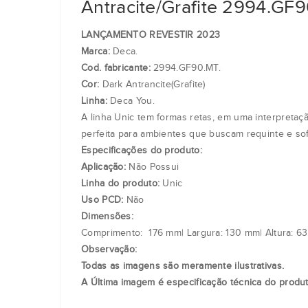
Antracite/Grafite 2994.GF
LANÇAMENTO REVESTIR 2023
Marca:
Deca.
Cod. fabricante:
2994.GF90.MT.
Cor:
Dark Antrancite(Grafite)
Linha:
Deca You.
A linha Unic tem formas retas, em uma interpretaç
perfeita para ambientes que buscam requinte e sof
Especificações do produto:
Aplicação:
Não Possui
Linha do produto:
Unic
Uso PCD:
Não
Dimensões:
Comprimento: 176 mm| Largura: 130 mm| Altura: 6
Observação:
Todas as imagens são meramente ilustrativas.
A Última imagem é especificação técnica do produt