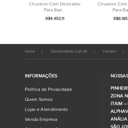
Chuveiro Com Desviador
Chuveiro Com
Para Ban...
Para Ba
R$4.453,11
R$6.185
Home
ObrafacilMais.com.br
Contato
INFORMAÇÕES
NOSSAS
PINHEIR
Política de Privacidade
ZONA N
Quem Somos
ITAIM –
Lojas e Atendimento
ALPHAV
ANÁLIA
Venda Empresa
SÃO JO