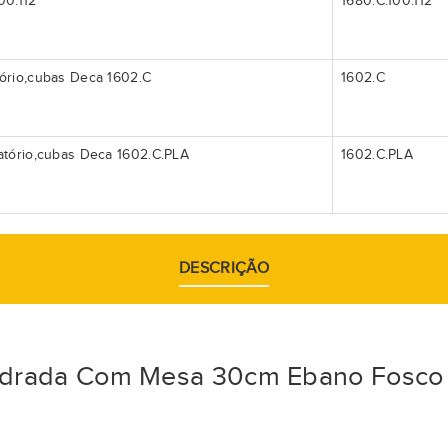
00.112
1680.C.100.112
tório,cubas Deca 1602.C
1602.C
atório,cubas Deca 1602.C.PLA
1602.C.PLA
DESCRIÇÃO
drada Com Mesa 30cm Ebano Fosco 