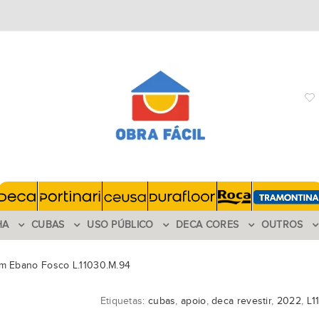
HA
CUBAS
USO PÚBLICO
DECA CORES
OUTROS
m Ebano Fosco L.11030.M.94
Etiquetas:
cubas
,
apoio
,
deca revestir
,
2022
,
L1