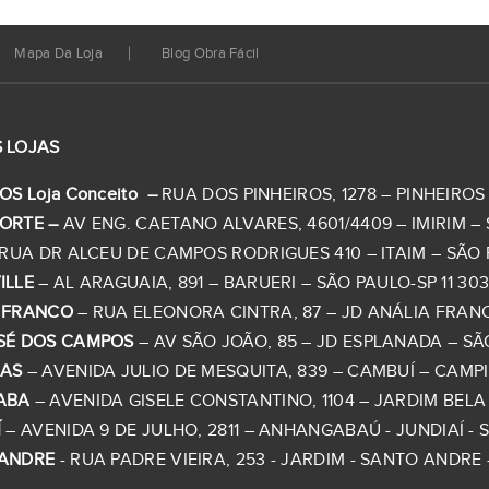
Mapa Da Loja
Blog Obra Fácil
 LOJAS
OS Loja Conceito –
RUA DOS PINHEIROS, 1278 – PINHEIROS –
ORTE –
AV ENG. CAETANO ALVARES, 4601/4409 – IMIRIM – S
RUA DR ALCEU DE CAMPOS RODRIGUES 410 – ITAIM – SÃO PA
ILLE
– AL ARAGUAIA, 891 – BARUERI – SÃO PAULO-SP 11 303
 FRANCO
– RUA ELEONORA CINTRA, 87 – JD ANÁLIA FRANCO 
SÉ DOS CAMPOS
– AV SÃO JOÃO, 85 – JD ESPLANADA – SÃO
NAS
– AVENIDA JULIO DE MESQUITA, 839 – CAMBUÍ – CAMPINA
ABA
– AVENIDA GISELE CONSTANTINO, 1104 – JARDIM BELA V
Í
– AVENIDA 9 DE JULHO, 2811 – ANHANGABAÚ - JUNDIAÍ - SP 
ANDRE
- RUA PADRE VIEIRA, 253 - JARDIM - SANTO ANDRE - 