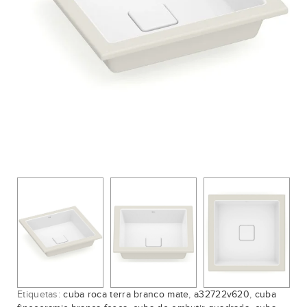
Etiquetas:
cuba roca terra branco mate
,
a32722v620
,
cuba