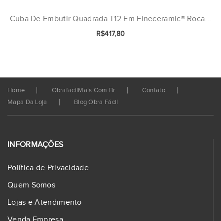
Cuba De Embutir Quadrada T12 Em Fineceramic® Roca...
R$417,80
Home
ObrafacilMais.com.br
Contato
Mapa Da Loja
Blog Obra Fácil
INFORMAÇÕES
Política de Privacidade
Quem Somos
Lojas e Atendimento
Venda Empresa