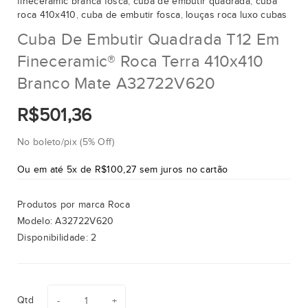
fineceramic branca fosca
,
cuba de embutir quadrada
,
cuba
roca 410x410
,
cuba de embutir fosca
,
louças roca luxo cubas
Cuba De Embutir Quadrada T12 Em
Fineceramic® Roca Terra 410x410
Branco Mate A32722V620
R$501,36
No boleto/pix (5% Off)
Ou em até 5x de R$100,27 sem juros no cartão
Produtos por marca
Roca
Modelo:
A32722V620
Disponibilidade:
2
Qtd