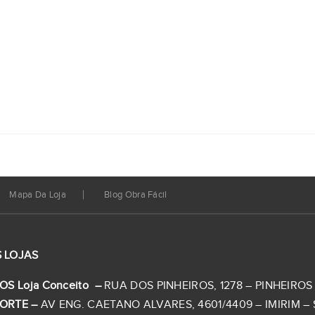
Mapa Da Loja
Blog Obra Fácil
 LOJAS
OS Loja Conceito –
RUA DOS PINHEIROS, 1278 – PINHEIROS –
ORTE –
AV ENG. CAETANO ALVARES, 4601/4409 – IMIRIM – S