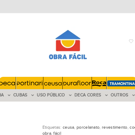
HA
CUBAS
USO PÚBLICO
DECA CORES
OUTROS
Etiquetas:
ceusa
,
porcelanato
,
revestimento
,
co
obra
,
fácil