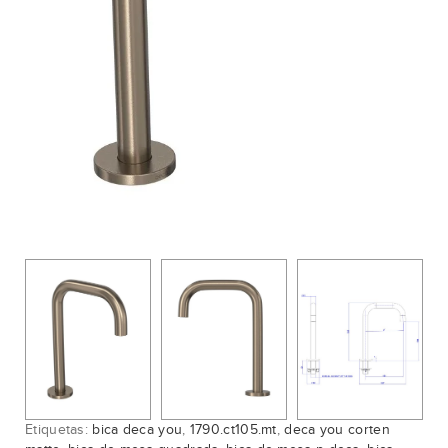
Etiquetas:
bica deca you
,
1790.ct105.mt
,
deca you corten