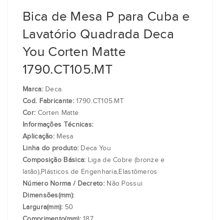
Bica de Mesa P para Cuba e
Lavatório Quadrada Deca
You Corten Matte
1790.CT105.MT
Marca:
Deca.
Cod. Fabricante:
1790.CT105.MT
Cor:
Corten Matte
Informações Técnicas:
Aplicação:
Mesa
Linha do produto:
Deca You
Composição Básica:
Liga de Cobre (bronze e
latão),Plásticos de Engenharia,Elastômeros
Número Norma / Decreto:
Não Possui
Dimensões(mm):
Largura(mm):
50
Comprimento(mm):
187