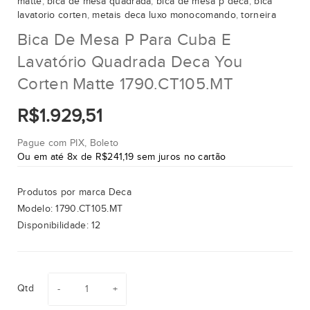
matte
,
bica de mesa quadrada
,
bica de mesa p deca
,
bica
lavatorio corten
,
metais deca luxo monocomando
,
torneira
Bica De Mesa P Para Cuba E
Lavatório Quadrada Deca You
Corten Matte 1790.CT105.MT
R$1.929,51
Pague com PIX, Boleto
Ou em até 8x de R$241,19 sem juros no cartão
Produtos por marca
Deca
Modelo:
1790.CT105.MT
Disponibilidade:
12
Qtd