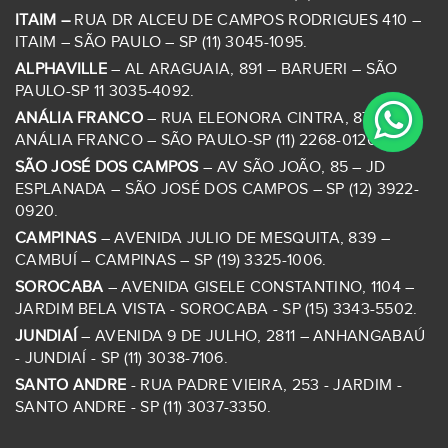
ITAIM –
RUA DR ALCEU DE CAMPOS RODRIGUES 410 –
ITAIM – SÃO PAULO – SP (11) 3045-1095.
ALPHAVILLE
– AL ARAGUAIA, 891 – BARUERI – SÃO
PAULO-SP 11 3035-4092.
ANÁLIA FRANCO
– RUA ELEONORA CINTRA, 87 – JD
ANÁLIA FRANCO – SÃO PAULO-SP (11) 2268-0126.
SÃO JOSÉ DOS CAMPOS
– AV SÃO JOÃO, 85 – JD
ESPLANADA – SÃO JOSÉ DOS CAMPOS – SP (12) 3922-
0920.
CAMPINAS
– AVENIDA JULIO DE MESQUITA, 839 –
CAMBUÍ – CAMPINAS – SP (19) 3325-1006.
SOROCABA
– AVENIDA GISELE CONSTANTINO, 1104 –
JARDIM BELA VISTA - SOROCABA - SP (15) 3343-5502.
JUNDIAÍ
– AVENIDA 9 DE JULHO, 2811 – ANHANGABAÚ
- JUNDIAÍ - SP (11) 3038-7106.
SANTO ANDRE
- RUA PADRE VIEIRA, 253 - JARDIM -
SANTO ANDRE - SP (11) 3037-3350.