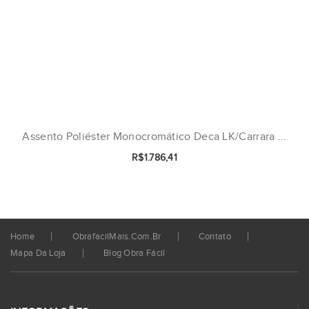
Assento Poliéster Monocromático Deca LK/Carrara ...
R$1.786,41
Home
ObrafacilMais.com.br
Contato
Mapa Da Loja
Blog Obra Fácil