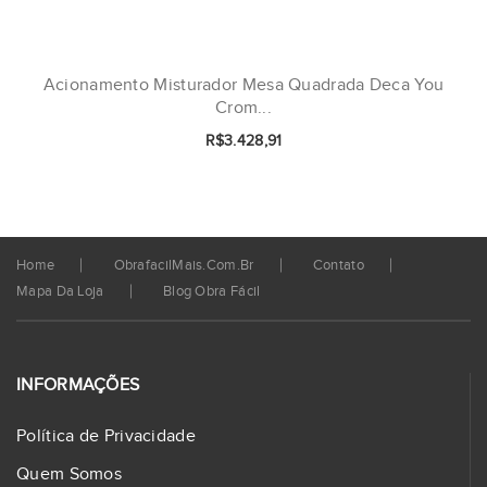
Acionamento Misturador Mesa Quadrada Deca You
Crom...
R$3.428,91
Home
ObrafacilMais.com.br
Contato
Mapa Da Loja
Blog Obra Fácil
INFORMAÇÕES
Política de Privacidade
Quem Somos