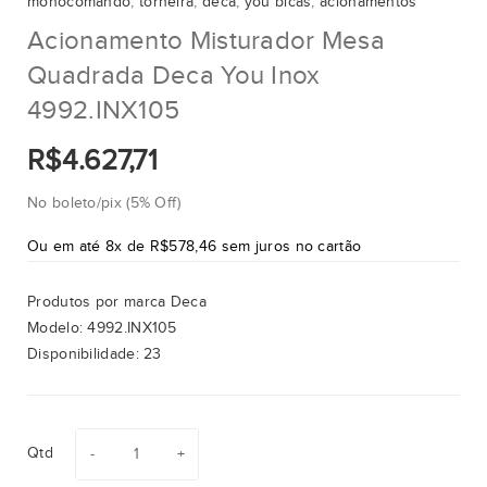
monocomando
,
torneira
,
deca
,
you bicas
,
acionamentos
Acionamento Misturador Mesa
Quadrada Deca You Inox
4992.INX105
R$4.627,71
No boleto/pix (5% Off)
Ou em até 8x de R$578,46 sem juros no cartão
Produtos por marca
Deca
Modelo:
4992.INX105
Disponibilidade:
23
Qtd