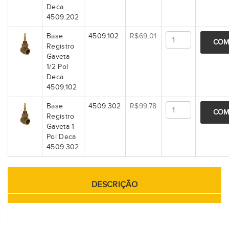
Deca
4509.202
Base
4509.102
R$69,01
COM
Registro
Gaveta
1/2 Pol
Deca
4509.102
Base
4509.302
R$99,78
COM
Registro
Gaveta 1
Pol Deca
4509.302
DESCRIÇÃO