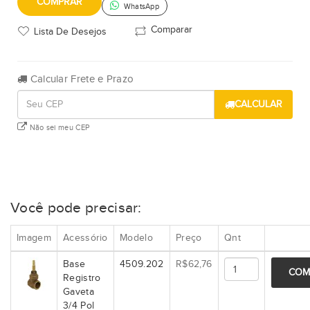
COMPRAR
WhatsApp
Comparar
Lista De Desejos
Calcular Frete e Prazo
CALCULAR
Não sei meu CEP
Você pode precisar:
Imagem
Acessório
Modelo
Preço
Qnt
Base
4509.202
R$62,76
COM
Registro
Gaveta
3/4 Pol