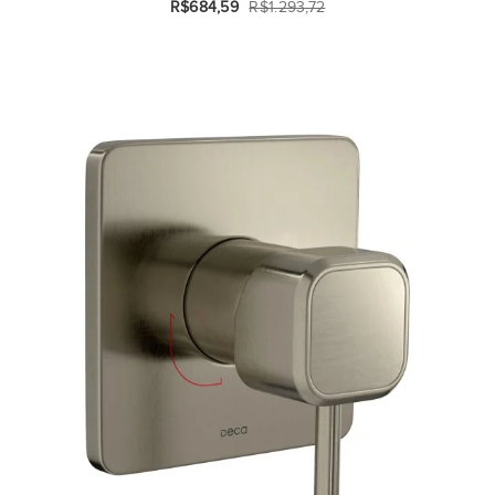
R$684,59
R$1.293,72